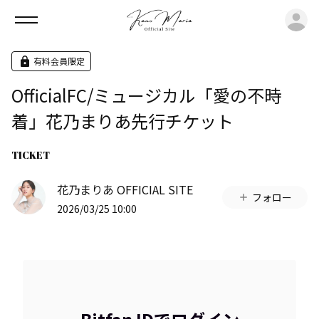
ロ
有料会員限定
OfficialFC/ミュージカル「愛の不時
着」花乃まりあ先行チケット
TICKET
花乃まりあ OFFICIAL SITE
フォロー
2026/03/25 10:00