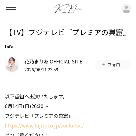
ロ
【TV】フジテレビ『プレミアの巣窟』
Info
花乃まりあ OFFICIAL SITE
フォロー
2026/06/11 23:59
以下番組へ出演いたします。
6月14日(日)26:30〜
フジテレビ「プレミアの巣窟」
https://www.fujitv.co.jp/soukutsu/
ぜひご覧ください！